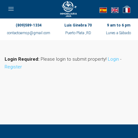
(809)589-1334
Luis Ginebra 70
9 am to 6 pm
contactoamsp@gmail.com
Puerto Plata ,RD
Lunes a Sábado
Login Required:
Please login to submit property!
Login
-
Register