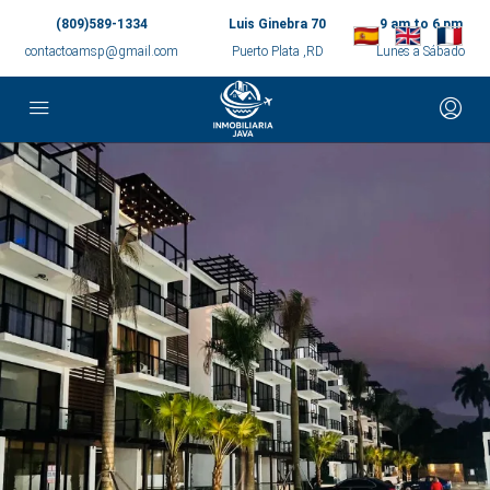
(809)589-1334
Luis Ginebra 70
9 am to 6 pm
contactoamsp@gmail.com
Puerto Plata ,RD
Lunes a Sábado