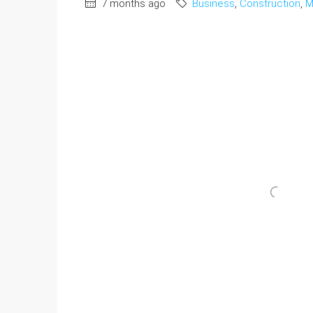
7 months ago
Business
,
Construction
,
M