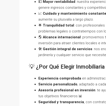
💵
Mayor rentabilidad
: nuestra experienc
genere ingresos constantes y competitivo
📈
Cuidado y mantenimiento constant
aumente su plusvalía a largo plazo.
🌟
Tranquilidad total
: con profesionales
problemas legales o contratiempos con los
🌎
Alcance internacional
: promovemos tu
inversión para atraer clientes locales e in
🛠️
Gestión integral de servicios
: nos en
jardinería y cualquier servicio que necesit
💡 ¿Por Qué Elegir Inmobiliari
Experiencia comprobada
en administraci
Servicio personalizado
, adaptado a cada 
Asesoría profesional en inversión
: te a
tus objetivos financieros 📊
Seguridad y transparencia
, con contrat