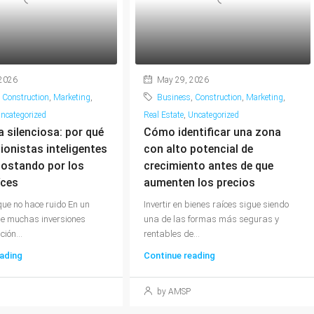
 2026
May 29, 2026
,
Construction
,
Marketing
,
Business
,
Construction
,
Marketing
,
ncategorized
Real Estate
,
Uncategorized
a silenciosa: por qué
Cómo identificar una zona
sionistas inteligentes
con alto potencial de
postando por los
crecimiento antes de que
íces
aumenten los precios
ue no hace ruido En un
Invertir en bienes raíces sigue siendo
e muchas inversiones
una de las formas más seguras y
ión...
rentables de...
ading
Continue reading
by AMSP