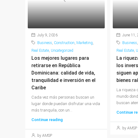
July 9, 2026
June 11,
Business
,
Construction
,
Marketing
,
Business
Real Estate
,
Uncategorized
Real Estate
,
U
Los mejores lugares para
La riquez
retirarse en República
los inver
Dominicana: calidad de vida,
siguen a
tranquilidad e inversión en el
bienes ra
Caribe
La riqueza q
mundo dond
Cada vez más personas buscan un
buscan atenc
lugar donde puedan disfrutar una vida
más tranquila, con un...
Continue re
Continue reading
by AMSP
by AMSP