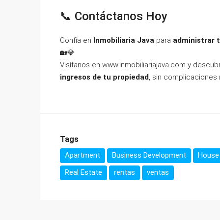
📞 Contáctanos Hoy
Confía en
Inmobiliaria Java
para
administrar t
🏡💎
Visítanos en
www.inmobiliariajava.com
y descub
ingresos de tu propiedad
, sin complicaciones 
Tags
Apartment
Business Development
House 
Real Estate
rentas
ventas