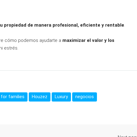
u propiedad de manera profesional, eficiente y rentable
.
re cómo podemos ayudarte a
maximizar el valor y los
ni estrés.
for families
Houzez
Luxury
negocios