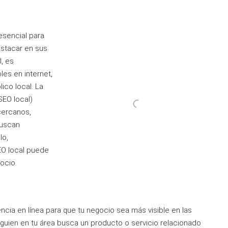
esencial para
stacar en sus
, es
les en internet,
ico local. La
SEO local)
cercanos,
buscan
lo,
EO local puede
ocio.
ncia en línea para que tu negocio sea más visible en las
lguien en tu área busca un producto o servicio relacionado