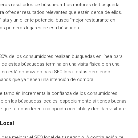
imeros resultados de búsqueda. Los motores de búsqueda
ara ofrecer resultados relevantes que estén cerca de ellos.
Plata y un cliente potencial busca “mejor restaurante en
 los primeros lugares de esa búsqueda.
 80% de los consumidores realizan búsquedas en línea para
e de estas búsquedas termina en una visita física o en una
o no está optimizado para SEO local, estás perdiendo
rcanos que ya tienen una intención de compra.
 que también incrementa la confianza de los consumidores.
e en las búsquedas locales, especialmente si tienes buenas
 que te consideren una opción confiable y decidan visitarte.
 Local
ara mejorar el SEO local de tu negocio. A continuación, te