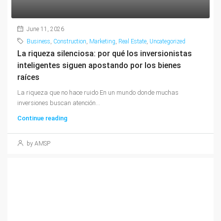
June 11, 2026
Business
,
Construction
,
Marketing
,
Real Estate
,
Uncategorized
La riqueza silenciosa: por qué los inversionistas
inteligentes siguen apostando por los bienes
raíces
La riqueza que no hace ruido En un mundo donde muchas
inversiones buscan atención...
Continue reading
by AMSP