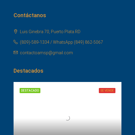
Contáctanos
Luis Ginebra 70, Puerto Plata.RD
(809)-589-1334 / WhatsApp (849) 862-5067
contactoamsp@gmail.com
Destacados
DESTACADO
SE VENDE