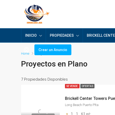
INIICIO
PROPIEDADES
BRICKELL CENT
Crear un Anuncio
Home
Proyectos en Plano
Proyectos en Plano
7 Propiedades Disponibles
SE VENDE
OFERTAS
Long Beach Puerto Plta
1
1
61
m2