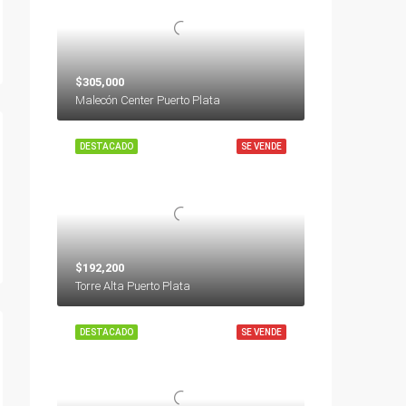
$305,000
Malecón Center Puerto Plata
DESTACADO
SE VENDE
$192,200
Torre Alta Puerto Plata
DESTACADO
SE VENDE