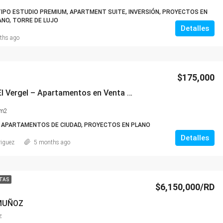
PO ESTUDIO PREMIUM, APARTMENT SUITE, INVERSIÓN, PROYECTOS EN
NO, TORRE DE LUJO
Detalles
ths ago
$175,000
Residencial El Vergel – Apartamentos en Venta en Puerto Plata
m2
 APARTAMENTOS DE CIUDAD, PROYECTOS EN PLANO
Detalles
riguez
5 months ago
TAS
$6,150,000/RD
 MUÑOZ
z