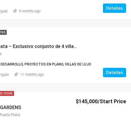
Detalles
iguez
9 months ago
TAS
Villas La Mulata – Exclusivo conjunto de 4 villas privadas en Sosúa, Puerto Plata
a
DESARROLLO, PROYECTOS EN PLANO, VILLAS DE LUJO
Detalles
riguez
11 months ago
SE VENDE
$145,000/Start Price
 GARDENS
Puerto Plata