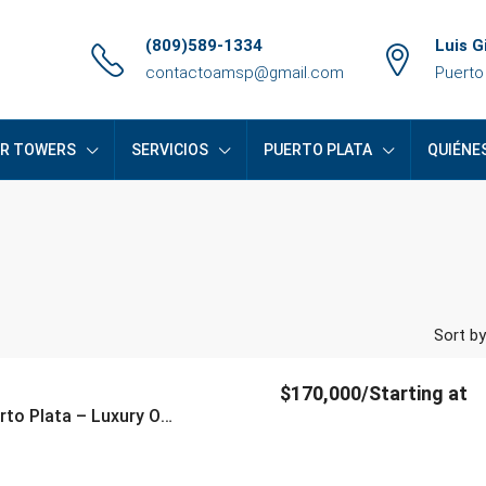
(809)589-1334
Luis G
contactoamsp@gmail.com
Puerto
ER TOWERS
SERVICIOS
PUERTO PLATA
QUIÉNE
Sort by
$170,000/Starting at
Brickell Center Towers Puerto Plata – Luxury Oceanfront Apartments for Sale