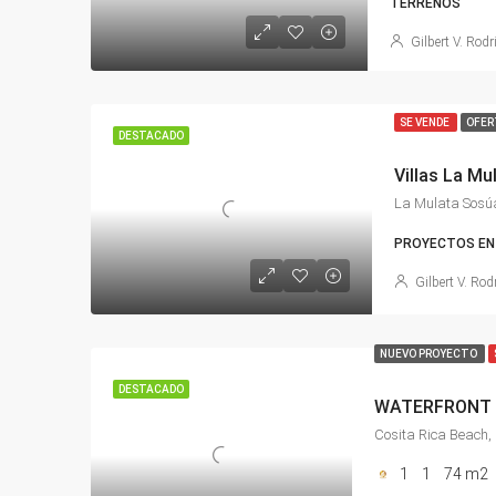
TERRENOS
Gilbert V. Rodr
SE VENDE
OFER
DESTACADO
La Mulata Sosú
PROYECTOS EN 
Gilbert V. Rod
NUEVO PROYECTO
DESTACADO
WATERFRONT
Cosita Rica Beach, 
1
1
74 m2