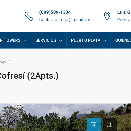
(809)589-1334
Luis G
contactoamsp@gmail.com
Puerto
ER TOWERS
SERVICIOS
PUERTO PLATA
QUIÉNE
2Apts.)
ofresí (2Apts.)