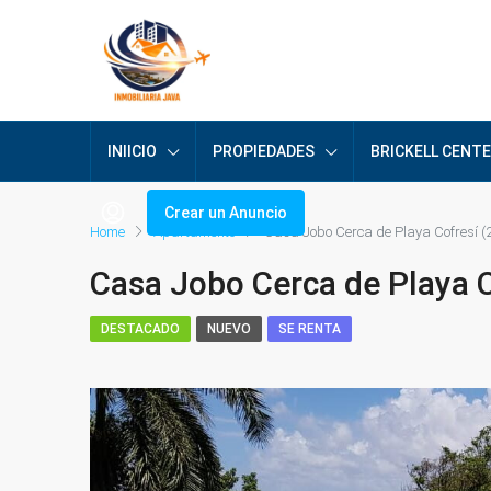
INIICIO
PROPIEDADES
BRICKELL CENT
Crear un Anuncio
Home
Apartamento
Casa Jobo Cerca de Playa Cofresí (
Casa Jobo Cerca de Playa C
DESTACADO
NUEVO
SE RENTA