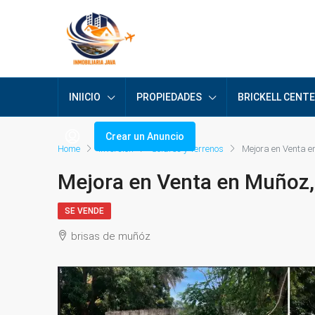
INIICIO
PROPIEDADES
BRICKELL CENT
Crear un Anuncio
Home
Inversión
Solares y Terrenos
Mejora en Venta e
Mejora en Venta en Muñoz,
SE VENDE
brisas de muñóz