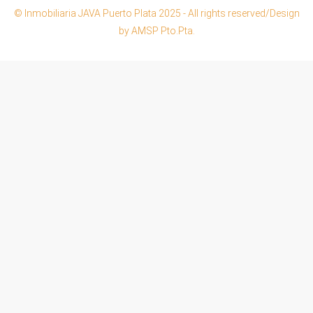
© Inmobiliaria JAVA Puerto Plata 2025 - All rights reserved/Design
by AMSP Pto.Pta.