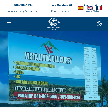
(809)589-1334
Luis Ginebra 70
9 am to 6 pm
contactoamsp@gmail.com
Puerto Plata ,RD
Lunes a Sábado