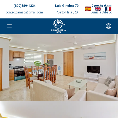
(809)589-1334
Luis Ginebra 70
9 am to 6 pm
contactoamsp@gmail.com
Puerto Plata ,RD
Lunes a Sábado