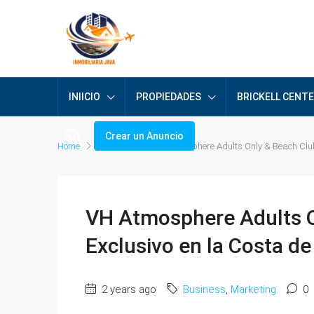
INIICIO
PROPIEDADES
BRICKELL CENT
Crear un Anuncio
Home
Business
VH Atmosphere Adults Only & Beach Club:
VH Atmosphere Adults O
Exclusivo en la Costa de
2 years ago
Business
,
Marketing
0