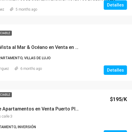
Detalles
uez
5 months ago
CIABLE
”El Castillo” Vista al Mar & Océano en Venta en Ocean Village Sosúa – Edificio con 6 Apartamentos para Inversión.
PARTAMENTO, VILLAS DE LUJO
riguez
6 months ago
Detalles
CIABLE
$195/K
🏢 Edificio de Apartamentos en Venta Puerto Plata
 calle 3
TAMENTO, INVERSIÓN