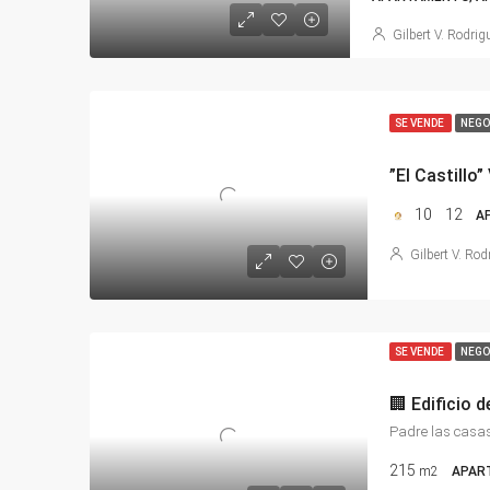
Gilbert V. Rodrig
SE VENDE
NEGO
10
12
A
Gilbert V. Rod
SE VENDE
NEGO
Padre las casas
215
m2
APAR