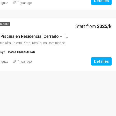
Detalles
riguez
1 year ago
CIABLE
Start from
$325/k
🏡 Casa con Piscina en Residencial Cerrado – Torre Alta, Puerto Plata
rre Alta, Puerto Plata, República Dominicana
sqft
CASA UNIFAMILIAR
Detalles
riguez
1 year ago