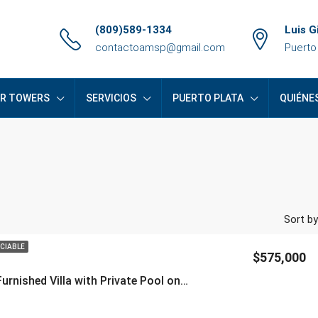
(809)589-1334
Luis G
contactoamsp@gmail.com
Puerto
ER TOWERS
SERVICIOS
PUERTO PLATA
QUIÉNE
Sort by
CIABLE
$575,000
5-Bedroom Furnished Villa with Private Pool on Two Lots in Puerto Plata