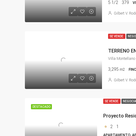
5 1/2
379
V
Gilbert V. Rod
SE VENDE
NEGO
Villa Montellano
3,295
m2
FIN
Gilbert V. Rod
SE VENDE
NEGOCI
DESTACADO
2
1
APARTAMENTO, AP