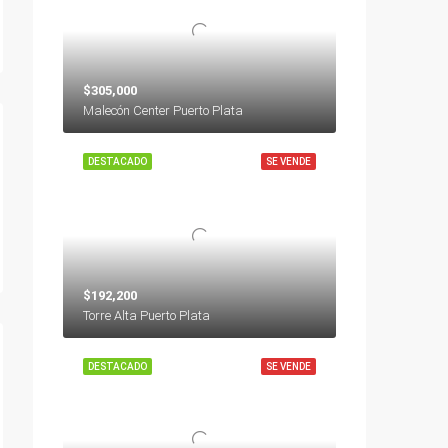
$305,000
Malecón Center Puerto Plata
DESTACADO
SE VENDE
$192,200
Torre Alta Puerto Plata
DESTACADO
SE VENDE