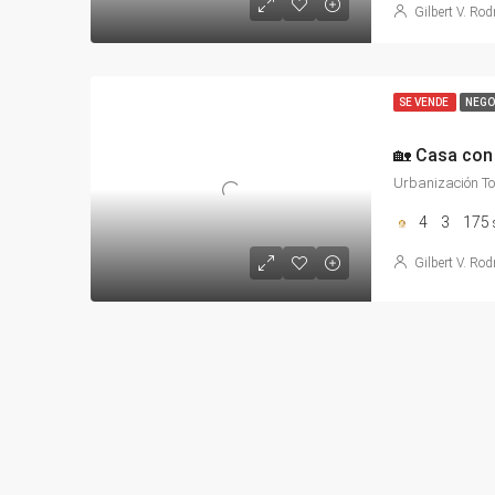
Gilbert V. Rod
SE VENDE
NEGO
Urbanización To
4
3
175
Gilbert V. Rod