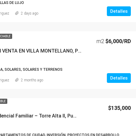
ILLAS DE LUJO
Detalles
riguez
2 days ago
CIABLE
m2
$6,000/RD
TERRENO EN VENTA EN VILLA MONTELLANO, PUERTO PLATA
CA, SOLARES, SOLARES Y TERRENOS
Detalles
riguez
2 months ago
ABLE
$135,000
Proyecto Residencial Familiar – Torre Alta II, Puerto Plata
ARTAMENTOS DE CIUDAD, INVERSIÓN, PROYECTOS EN DESARROLLO