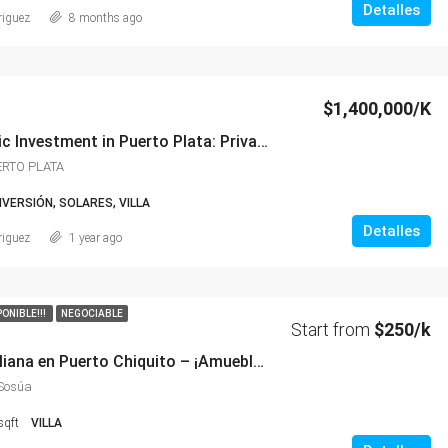
Detalles
riguez
8 months ago
$1,400,000/K
🏡✨ Strategic Investment in Puerto Plata: Private Estate with Pool and Green Areas 🌿💧🌺
ERTO PLATA
INVERSIÓN, SOLARES, VILLA
Detalles
riguez
1 year ago
PONIBLE!!!
NEGOCIABLE
Start from
$250/k
🇮🇹 Villa Italiana en Puerto Chiquito – ¡Amueblada y con Piscina!
,Sosúa
sqft
VILLA