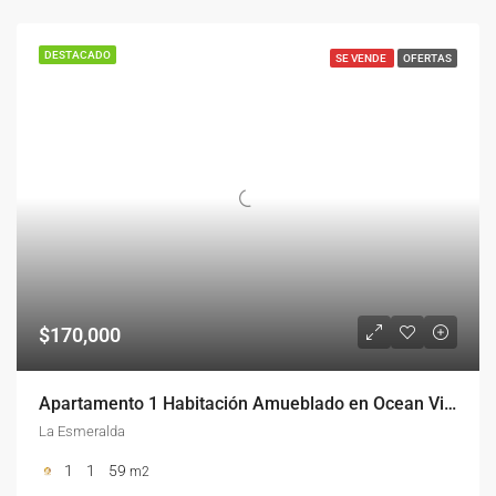
DESTACADO
SE VENDE
OFERTAS
$170,000
Apartamento 1 Habitación Amueblado en Ocean Village Sosúa – Esmeralda
La Esmeralda
1
1
59
m2