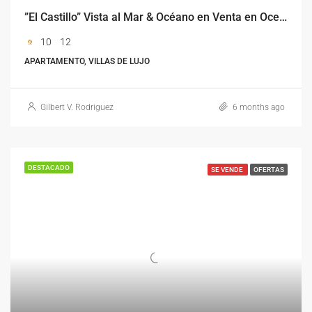
”El Castillo” Vista al Mar & Océano en Venta en Ocean Village Sosúa – Edificio con 6 Apartamentos para Inversión.
10
12
APARTAMENTO, VILLAS DE LUJO
Gilbert V. Rodriguez
6 months ago
DESTACADO
SE VENDE
OFERTAS