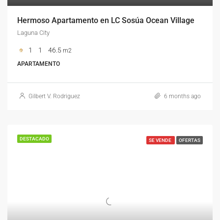
Hermoso Apartamento en LC Sosúa Ocean Village
Laguna City
1
1
46.5
m2
APARTAMENTO
Gilbert V. Rodriguez
6 months ago
DESTACADO
SE VENDE
OFERTAS