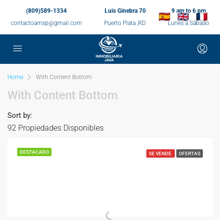
(809)589-1334
Luis Ginebra 70
9 am to 6 pm
contactoamsp@gmail.com
Puerto Plata ,RD
Lunes a Sábado
Home
With Content Bottom
With Content Bottom
Sort by:
92 Propiedades Disponibles
DESTACADO
SE VENDE
OFERTAS