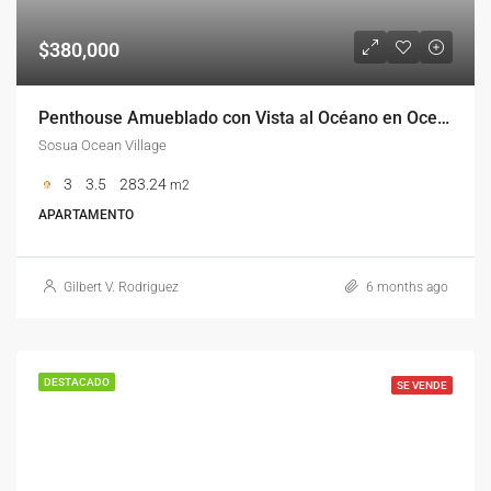
$380,000
Penthouse Amueblado con Vista al Océano en Ocean Village Sosúa – 3 Habitaciones y Beneficios Tipo Resort
Sosua Ocean Village
3
3.5
283.24
m2
APARTAMENTO
Gilbert V. Rodriguez
6 months ago
DESTACADO
SE VENDE