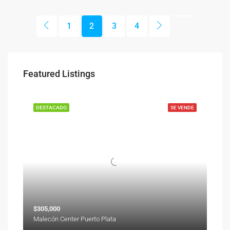
1
2
3
4
Featured Listings
DESTACADO
SE VENDE
$305,000
Malecón Center Puerto Plata