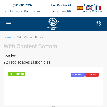
(809)589-1334
Luis Ginebra 70
9 am to 6 pm
contactoamsp@gmail.com
Puerto Plata ,RD
Lunes a Sábado
Home
With Content Bottom
With Content Bottom
Sort by:
92 Propiedades Disponibles
DESTACADO
SE RENTA
SE VENDE